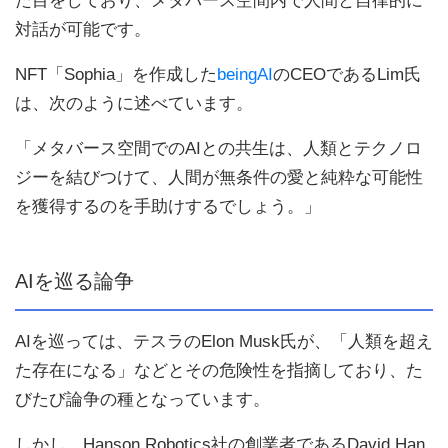
た目をしており、メタバース空間内で人間と自律的に
対話が可能です。
NFT「Sophia」を作成した
beingAI
のCEOであるLim氏
は、次のように述べています。
「メタバース空間でのAIとの共生は、人類とテクノロ
ジーを結びつけて、人間が無条件の愛と純粋な可能性
を獲得するのを手助けするでしょう。」
AIを巡る論争
AIを巡っては、テスラのElon Musk氏が、「人類を超え
た存在になる」などとその危険性を指摘しており、た
びたび論争の種となっています。
しかし、Hanson Robotics社の創業者であるDavid Han