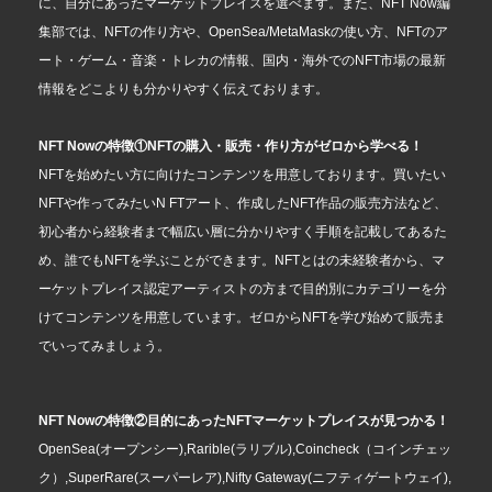
に、自分にあったマーケットプレイスを選べます。また、NFT Now編
集部では、NFTの作り方や、OpenSea/MetaMaskの使い方、NFTのア
ート・ゲーム・音楽・トレカの情報、国内・海外でのNFT市場の最新
情報をどこよりも分かりやすく伝えております。
NFT Nowの特徴①NFTの購入・販売・作り方がゼロから学べる！
NFTを始めたい方に向けたコンテンツを用意しております。買いたい
NFTや作ってみたいN FTアート、作成したNFT作品の販売方法など、
初心者から経験者まで幅広い層に分かりやすく手順を記載してあるた
め、誰でもNFTを学ぶことができます。NFTとはの未経験者から、マ
ーケットプレイス認定アーティストの方まで目的別にカテゴリーを分
けてコンテンツを用意しています。ゼロからNFTを学び始めて販売ま
でいってみましょう。
NFT Nowの特徴②目的にあったNFTマーケットプレイスが見つかる！
OpenSea(オープンシー),Rarible(ラリブル),Coincheck（コインチェッ
ク）,SuperRare(スーパーレア),Nifty Gateway(ニフティゲートウェイ),