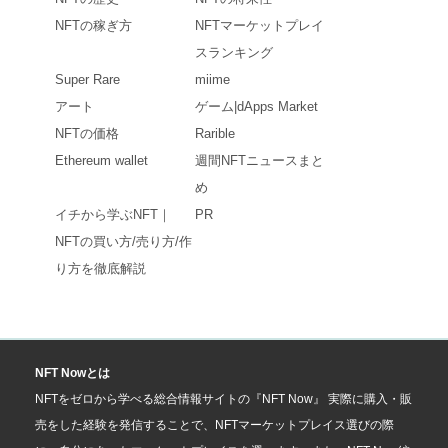
NFTの稼ぎ方
NFTマーケットプレイ
スランキング
Super Rare
miime
アート
ゲーム|dApps Market
NFTの価格
Rarible
Ethereum wallet
週間NFTニュースまと
め
イチから学ぶNFT｜
PR
NFTの買い方/売り方/作
り方を徹底解説
NFT Nowとは
NFTをゼロから学べる総合情報サイトの『NFT Now』 実際に購入・販
売をした経験を発信することで、NFTマーケットプレイス選びの際