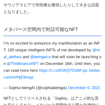
サウジアラビアで市民権を獲得したりして大きな話題
となりました。
メタバース空間内で対話可能なNFT
I’m so excited to announce my manifestation as an iNF
T. 100 unique intelligent iNFTs of me developed by
@re
al_alethea
and
@beingaico
that will soon be launching o
n
@TheBinanceNFT
on December 16th. Until then, you
can read more here
https://t.co/K54Oj7OoWl
pic.twitter.
com/oVHjE9majz
— Sophia beingAI (@sophiabeingai)
December 6, 2021
NFTとしてリリースされる「Sophia」はアニメ的な見