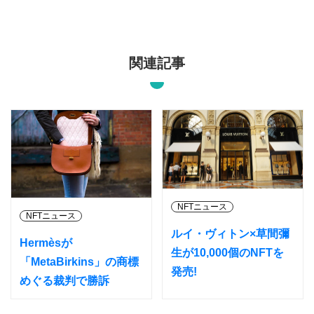
関連記事
NFTニュース
NFTニュース
ルイ・ヴィトン×草間彌
Hermèsが
生が10,000個のNFTを
「MetaBirkins」の商標
発売!
めぐる裁判で勝訴