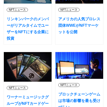
NFTニュース
NFTニュース
リンキンパークのメンバ
アメリカの人気プロレス
ーがリアルタイムでユー
団体WWEがNFTマーケ
ザーをNFTにする企業に
ットを公開
投資
NFTニュース
NFTニュース
ブロックチェーンゲーム
ワーナーミュージックグ
は市場の影響を最も受け
ループがNFTカードゲー