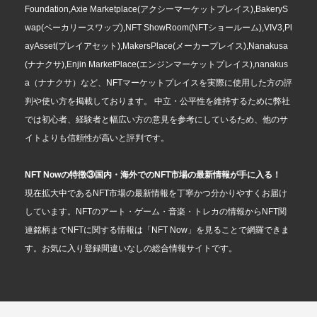
Foundation,Axie Marketplace(アクシーマーケットプレイス),BakeryS
wap(ベーカリースワップ),NFT ShowRoom(NFTショールーム),VIV3,Pl
ayAsset(プレイアセット),MakersPlace(メーカープレイス),Nanakusa
(ナナクサ),Enjin MarketPlace(エンジンマーケットプレイス),nanakus
a（ナナクサ）など、NFTマーケットプレイスを実際に使用した方の評
判や使い方を掲載しております。 中立・公平性を維持するために弊社
では初心者、経験者と幅広い方の意見を参考にしているため、他のサ
イトよりも信頼性が高いと評判です。
NFT Nowの特徴③国内・海外でのNFT市場の最新情報が手に入る！
現在拡大中であるNFT市場の最新情報を丁寧かつ分かりやすくお届け
しています。NFTのアート・ゲーム・音楽・トレカの情報からNFT関
連銘柄までNFTに関する情報は「NFT Now」を見ることで網羅できま
す。お気に入り登録間違いなしの総合情報サイトです。