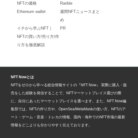
NFTの価格
Rarible
Ethereum wallet
週間NFTニュースまと
め
イチから学ぶNFT｜
PR
NFTの買い方/売り方/作
り方を徹底解説
NFT Nowとは
NFTをゼロから学べる総合情報サイトの『NFT Now』 実際に購入・販
売をした経験を発信することで、NFTマーケットプレイス選びの際
に、自分にあったマーケットプレイスを選べます。また、NFT Now編
集部では、NFTの作り方や、OpenSea/MetaMaskの使い方、NFTのア
ート・ゲーム・音楽・トレカの情報、国内・海外でのNFT市場の最新
情報をどこよりも分かりやすく伝えております。