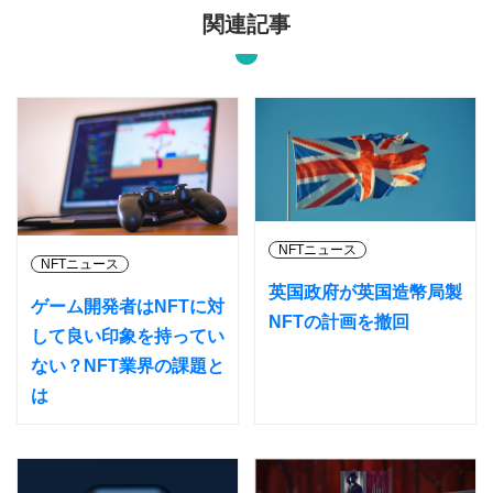
関連記事
NFTニュース
NFTニュース
英国政府が英国造幣局製
ゲーム開発者はNFTに対
NFTの計画を撤回
して良い印象を持ってい
ない？NFT業界の課題と
は