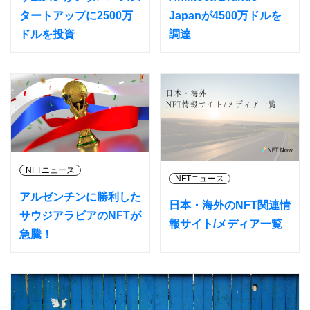
タートアップに2500万
Japanが4500万ドルを
ドルを投資
調達
NFTニュース
NFTニュース
アルゼンチンに勝利した
日本・海外のNFT関連情
サウジアラビアのNFTが
報サイト/メディア一覧
急騰！