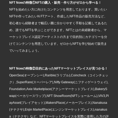
NFT Nowの特徴①NFTの購入・販売・作り方がゼロから学べる！
NFTを始めたい方に向けたコンテンツを用意しております。買いたい
NFTや作ってみたいN FTアート、作成したNFT作品の販売方法など、
初心者から経験者まで幅広い層に分かりやすく手順を記載してあるた
め、誰でもNFTを学ぶことができます。NFTとはの未経験者から、マ
ーケットプレイス認定アーティストの方まで目的別にカテゴリーを分
けてコンテンツを用意しています。ゼロからNFTを学び始めて販売ま
でいってみましょう。
NFT Nowの特徴②目的にあったNFTマーケットプレイスが見つかる！
OpenSea(オープンシー),Rarible(ラリブル),Coincheck（コインチェッ
ク）,SuperRare(スーパーレア),Nifty Gateway(ニフティゲートウェイ),
Foundation,Axie Marketplace(アクシーマーケットプレイス),BakeryS
wap(ベーカリースワップ),NFT ShowRoom(NFTショールーム),VIV3,Pl
ayAsset(プレイアセット),MakersPlace(メーカープレイス),Nanakusa
(ナナクサ),Enjin MarketPlace(エンジンマーケットプレイス),nanakus
a（ナナクサ）など、NFTマーケットプレイスを実際に使用した方の評