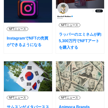
NFTニュース
NFTニュース
ラッパーのエミネムが約
InstagramでNFTの売買
5,300万円でNFTアート
ができるようになる
を購入する
NFTニュース
NFTニュース
サムスンがメタバースス
Animoca Brands