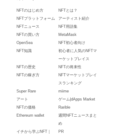
NFTのはじめ方
NFTとは？
NFTプラットフォーム
アーティスト紹介
NFTニュース
NFT用語集
NFTの買い方
MetaMask
OpenSea
NFT初心者向け
NFT知識
初心者に人気のNFTマ
ーケットプレイス
NFTの歴史
NFTの将来性
NFTの稼ぎ方
NFTマーケットプレイ
スランキング
Super Rare
miime
アート
ゲーム|dApps Market
NFTの価格
Rarible
Ethereum wallet
週間NFTニュースまと
め
イチから学ぶNFT｜
PR