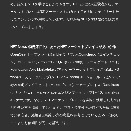
め、誰でもNFTを学ぶことができます。NFTとはの未経験者から、マ
ーケットプレイス認定アーティストの方まで目的別にカテゴリーを分
けてコンテンツを用意しています。ゼロからNFTを学び始めて販売ま
でいってみましょう。
NFT Nowの特徴②目的にあったNFTマーケットプレイスが見つかる！
OpenSea(オープンシー),Rarible(ラリブル),Coincheck（コインチェッ
ク）,SuperRare(スーパーレア),Nifty Gateway(ニフティゲートウェイ),
Foundation,Axie Marketplace(アクシーマーケットプレイス),BakeryS
wap(ベーカリースワップ),NFT ShowRoom(NFTショールーム),VIV3,Pl
ayAsset(プレイアセット),MakersPlace(メーカープレイス),Nanakusa
(ナナクサ),Enjin MarketPlace(エンジンマーケットプレイス),nanakus
a（ナナクサ）など、NFTマーケットプレイスを実際に使用した方の評
判や使い方を掲載しております。 中立・公平性を維持するために弊社
では初心者、経験者と幅広い方の意見を参考にしているため、他のサ
イトよりも信頼性が高いと評判です。