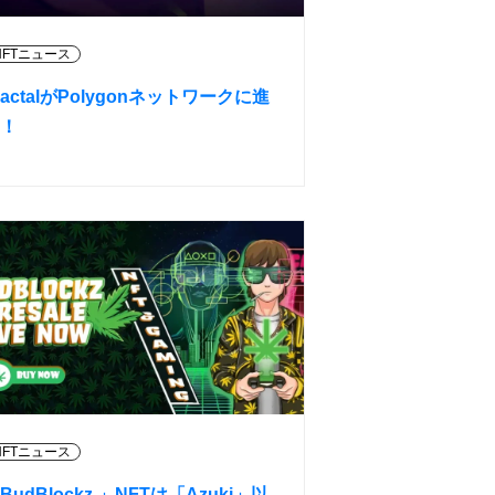
NFTニュース
ractalがPolygonネットワークに進
！
NFTニュース
BudBlockz 」NFTは「Azuki」以