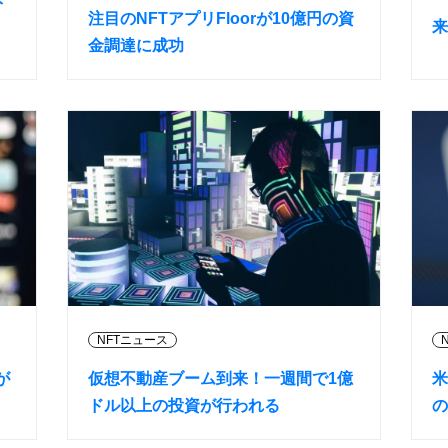
注目のNFTアプリFloorが10億円の資
来
金調達に成功
NFTニュース
が
仮想不動産ブーム到来！一週間で1億
米
ドル以上の投資が行われる
の