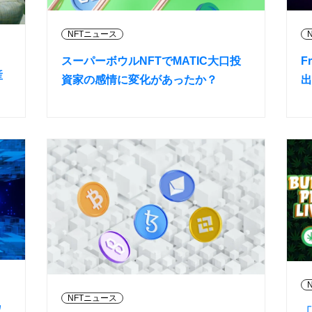
NFTニュース
スーパーボウルNFTでMATIC大口投
F
産
資家の感情に変化があったか？
出
NFTニュース
収
「