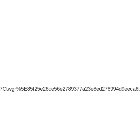
Ctwgr%5E85f25e26ce56e2789377a23e8ed276994d9eeca6