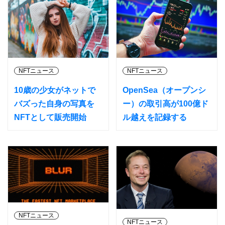
NFTニュース
NFTニュース
10歳の少女がネットで
OpenSea（オープンシ
バズった自身の写真を
ー）の取引高が100億ド
NFTとして販売開始
ル越えを記録する
NFTニュース
NFTニュース