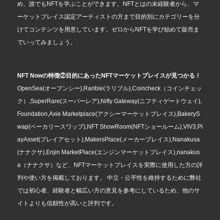
め、誰でもNFTを学ぶことができます。NFTとはの未経験者から、マ
ーケットプレイス認定アーティストの方まで目的別にカテゴリーを分
けてコンテンツを用意しています。ゼロからNFTを学び始めて販売ま
でいってみましょう。
NFT Nowの特徴②目的にあったNFTマーケットプレイスが見つかる！
OpenSea(オープンシー),Rarible(ラリブル),Coincheck（コインチェッ
ク）,SuperRare(スーパーレア),Nifty Gateway(ニフティゲートウェイ),
Foundation,Axie Marketplace(アクシーマーケットプレイス),BakeryS
wap(ベーカリースワップ),NFT ShowRoom(NFTショールーム),VIV3,Pl
ayAsset(プレイアセット),MakersPlace(メーカープレイス),Nanakusa
(ナナクサ),Enjin MarketPlace(エンジンマーケットプレイス),nanakus
a（ナナクサ）など、NFTマーケットプレイスを実際に使用した方の評
判や使い方を掲載しております。 中立・公平性を維持するために弊社
では初心者、経験者と幅広い方の意見を参考にしているため、他のサ
イトよりも信頼性が高いと評判です。