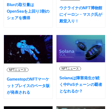
Blurの取引量は
ウクライナのNFT博物館
OpenSeaを上回り3割の
にイーロン・マスク氏が
シェアを獲得
殿堂入り！
NFTニュース
NFTニュース
Solanaは障害発生が続
GamestopのNFTマーケ
く中PoSチェーンの覇者
ットプレイスのベータ版
となれるか？
が発表される