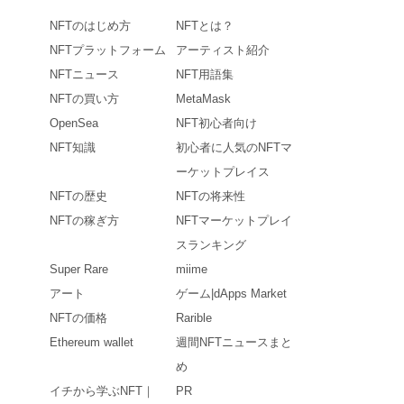
NFTのはじめ方
NFTとは？
NFTプラットフォーム
アーティスト紹介
NFTニュース
NFT用語集
NFTの買い方
MetaMask
OpenSea
NFT初心者向け
NFT知識
初心者に人気のNFTマ
ーケットプレイス
NFTの歴史
NFTの将来性
NFTの稼ぎ方
NFTマーケットプレイ
スランキング
Super Rare
miime
アート
ゲーム|dApps Market
NFTの価格
Rarible
Ethereum wallet
週間NFTニュースまと
め
イチから学ぶNFT｜
PR