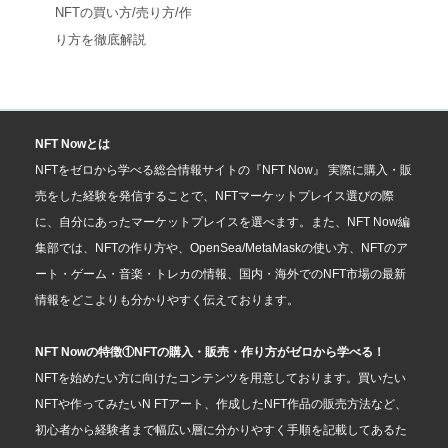
NFTの買い方/売り方/作
り方を徹底解説
NFT Nowとは
NFTをゼロから学べる総合情報サイトの『NFT Now』 実際に購入・販
売をした経験を発信することで、NFTマーケットプレイス選びの際
に、自分にあったマーケットプレイスを選べます。また、NFT Now編
集部では、NFTの作り方や、OpenSea/MetaMaskの使い方、NFTのア
ート・ゲーム・音楽・トレカの情報、国内・海外でのNFT市場の最新
情報をどこよりも分かりやすく伝えております。
NFT Nowの特徴①NFTの購入・販売・作り方がゼロから学べる！
NFTを始めたい方に向けたコンテンツを用意しております。買いたい
NFTや作ってみたいN FTアート、作成したNFT作品の販売方法など、
初心者から経験者まで幅広い層に分かりやすく手順を記載してあるた