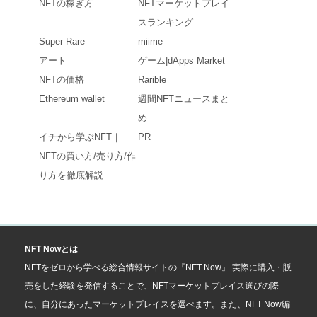
NFTの稼ぎ方
NFTマーケットプレイ
スランキング
Super Rare
miime
アート
ゲーム|dApps Market
NFTの価格
Rarible
Ethereum wallet
週間NFTニュースまと
め
イチから学ぶNFT｜
PR
NFTの買い方/売り方/作
り方を徹底解説
NFT Nowとは
NFTをゼロから学べる総合情報サイトの『NFT Now』 実際に購入・販
売をした経験を発信することで、NFTマーケットプレイス選びの際
に、自分にあったマーケットプレイスを選べます。また、NFT Now編