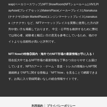
wap(ベーカリースワップ),NFT ShowRoom(NFTショールーム),VIV3,Pl
ayAsset(プレイアセット),MakersPlace(メーカープレイス),Nanakusa
(ナナクサ),Enjin MarketPlace(エンジンマーケットプレイス),nanakus
a（ナナクサ）など、NFTマーケットプレイスを実際に使用した方の評
判や使い方を掲載しております。 中立・公平性を維持するために弊社
では初心者、経験者と幅広い方の意見を参考にしているため、他のサ
イトよりも信頼性が高いと評判です。
NFT Nowの特徴③国内・海外でのNFT市場の最新情報が手に入る！
現在拡大中であるNFT市場の最新情報を丁寧かつ分かりやすくお届け
しています。NFTのアート・ゲーム・音楽・トレカの情報からNFT関
連銘柄までNFTに関する情報は「NFT Now」を見ることで網羅できま
す。お気に入り登録間違いなしの総合情報サイトです。
利用規約
プライバシーポリシー