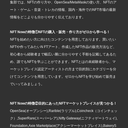
集部では、NFTの作り方や、OpenSea/MetaMaskの使い方、NFTのア
ート・ゲーム・音楽・トレカの情報、国内・海外でのNFT市場の最新
情報をどこよりも分かりやすく伝えております。
NFT Nowの特徴①NFTの購入・販売・作り方がゼロから学べる！
NFTを始めたい方に向けたコンテンツを用意しております。買いたい
NFTや作ってみたいN FTアート、作成したNFT作品の販売方法など、
初心者から経験者まで幅広い層に分かりやすく手順を記載してあるた
め、誰でもNFTを学ぶことができます。NFTとはの未経験者から、マ
ーケットプレイス認定アーティストの方まで目的別にカテゴリーを分
けてコンテンツを用意しています。ゼロからNFTを学び始めて販売ま
でいってみましょう。
NFT Nowの特徴②目的にあったNFTマーケットプレイスが見つかる！
OpenSea(オープンシー),Rarible(ラリブル),Coincheck（コインチェッ
ク）,SuperRare(スーパーレア),Nifty Gateway(ニフティゲートウェイ),
Foundation,Axie Marketplace(アクシーマーケットプレイス),BakeryS