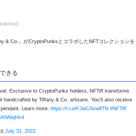
6年08月01日
y & Co.」がCryptoPunksとコラボしたNFTコレクションを
できる
evel. Exclusive to CryptoPunks holders, NFTiff transforms
handcrafted by Tiffany & Co. artisans. You’ll also receive
e pendant. Learn more:
https://t.co/FJwCAxw8TN
#NFTiff
pyKlWejHv4
Co)
July 31, 2022