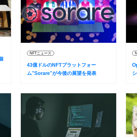
NFTニュース
個
43億ドルのNFTプラットフォー
O
ム”Sorare”が今後の展望を発表
シ