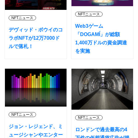
NFTニュース
NFTニュース
Web3ゲーム
デヴィッド・ボウイのコ
「DOGAMÍ」が総額
ラボNFTが12万7000ド
1,400万ドルの資金調達
ルで落札！
を実施
NFTニュース
NFTニュース
ジョン・レジェンド、ミ
ロンドンで過去最高の4
ュージシャンやエンター
万件の仮想通貨広告が掲