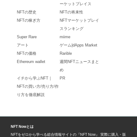
ーケットプレイス
NFTの歴史
NFTの将来性
NFTの稼ぎ方
NFTマーケットプレイ
スランキング
Super Rare
miime
アート
ゲーム|dApps Market
NFTの価格
Rarible
Ethereum wallet
週間NFTニュースまと
め
イチから学ぶNFT｜
PR
NFTの買い方/売り方/作
り方を徹底解説
NFT Nowとは
NFTをゼロから学べる総合情報サイトの『NFT Now』 実際に購入・販