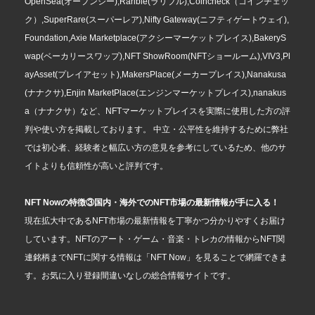
OpenSea(オープンシー),Rarible(ラリブル),Coincheck（コインチェッ
ク）,SuperRare(スーパーレア),Nifty Gateway(ニフティゲートウェイ),
Foundation,Axie Marketplace(アクシーマーケットプレイス),BakeryS
wap(ベーカリースワップ),NFT ShowRoom(NFTショールーム),VIV3,Pl
ayAsset(プレイアセット),MakersPlace(メーカープレイス),Nanakusa
(ナナクサ),Enjin MarketPlace(エンジンマーケットプレイス),nanakus
a（ナナクサ）など、NFTマーケットプレイスを実際に使用した方の評
判や使い方を掲載しております。 中立・公平性を維持するために弊社
では初心者、経験者と幅広い方の意見を参考にしているため、他のサ
イトよりも信頼性が高いと評判です。
NFT Nowの特徴③国内・海外でのNFT市場の最新情報が手に入る！
現在拡大中であるNFT市場の最新情報を丁寧かつ分かりやすくお届け
しています。NFTのアート・ゲーム・音楽・トレカの情報からNFT関
連銘柄までNFTに関する情報は「NFT Now」を見ることで網羅できま
す。お気に入り登録間違いなしの総合情報サイトです。