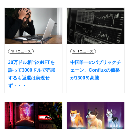
NFTニュース
NFTニュース
30万ドル相当のNFTを
中国唯一のパブリックチ
誤って3000ドルで売却
ェーン、Confluxの価格
するも返還は実現せ
が1300％高騰
ず・・・