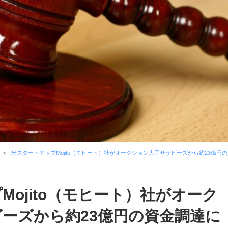
米スタートアップMojito（モヒート）社がオークション大手サザビーズから約23億円
ojito（モヒート）社がオーク
ーズから約23億円の資金調達に