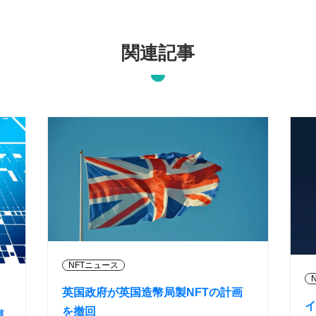
関連記事
NFTニュース
英国政府が英国造幣局製NFTの計画
イ
を撤回
模