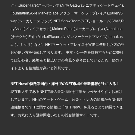
ク）,SuperRare(スーパーレア),Nifty Gateway(ニフティゲートウェイ),
Foundation,Axie Marketplace(アクシーマーケットプレイス),BakeryS
wap(ベーカリースワップ),NFT ShowRoom(NFTショールーム),VIV3,Pl
ayAsset(プレイアセット),MakersPlace(メーカープレイス),Nanakusa
(ナナクサ),Enjin MarketPlace(エンジンマーケットプレイス),nanakus
a（ナナクサ）など、NFTマーケットプレイスを実際に使用した方の評
判や使い方を掲載しております。 中立・公平性を維持するために弊社
では初心者、経験者と幅広い方の意見を参考にしているため、他のサ
イトよりも信頼性が高いと評判です。
NFT Nowの特徴③国内・海外でのNFT市場の最新情報が手に入る！
現在拡大中であるNFT市場の最新情報を丁寧かつ分かりやすくお届け
しています。NFTのアート・ゲーム・音楽・トレカの情報からNFT関
連銘柄までNFTに関する情報は「NFT Now」を見ることで網羅できま
す。お気に入り登録間違いなしの総合情報サイトです。