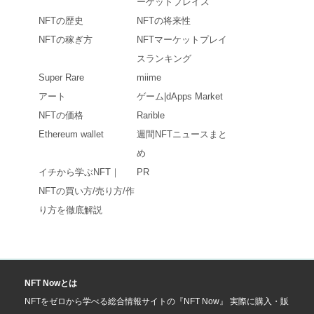
ーケットプレイス
NFTの歴史
NFTの将来性
NFTの稼ぎ方
NFTマーケットプレイ
スランキング
Super Rare
miime
アート
ゲーム|dApps Market
NFTの価格
Rarible
Ethereum wallet
週間NFTニュースまと
め
イチから学ぶNFT｜
PR
NFTの買い方/売り方/作
り方を徹底解説
NFT Nowとは
NFTをゼロから学べる総合情報サイトの『NFT Now』 実際に購入・販