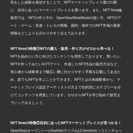
売をした経験を発信することで、NFTマーケットプレイス選びの際
に、自分にあったマーケットプレイスを選べます。また、NFT Now編
集部では、NFTの作り方や、OpenSea/MetaMaskの使い方、NFTのア
ート・ゲーム・音楽・トレカの情報、国内・海外でのNFT市場の最新
情報をどこよりも分かりやすく伝えております。
NFT Nowの特徴①NFTの購入・販売・作り方がゼロから学べる！
NFTを始めたい方に向けたコンテンツを用意しております。買いたい
NFTや作ってみたいN FTアート、作成したNFT作品の販売方法など、
初心者から経験者まで幅広い層に分かりやすく手順を記載してあるた
め、誰でもNFTを学ぶことができます。NFTとはの未経験者から、マ
ーケットプレイス認定アーティストの方まで目的別にカテゴリーを分
けてコンテンツを用意しています。ゼロからNFTを学び始めて販売ま
でいってみましょう。
NFT Nowの特徴②目的にあったNFTマーケットプレイスが見つかる！
OpenSea(オープンシー),Rarible(ラリブル),Coincheck（コインチェッ