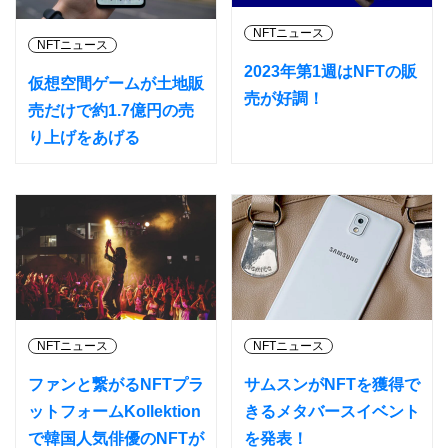
NFTニュース
NFTニュース
2023年第1週はNFTの販
仮想空間ゲームが土地販
売が好調！
売だけで約1.7億円の売
り上げをあげる
NFTニュース
NFTニュース
ファンと繋がるNFTプラ
サムスンがNFTを獲得で
ットフォームKollektion
きるメタバースイベント
で韓国人気俳優のNFTが
を発表！