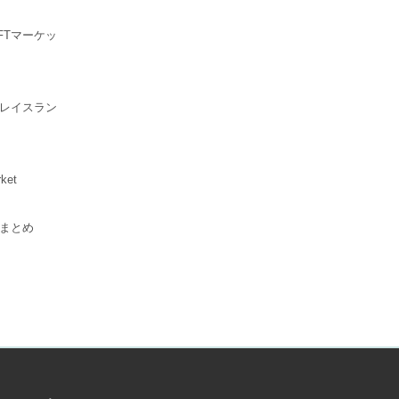
FTマーケッ
プレイスラン
ket
スまとめ