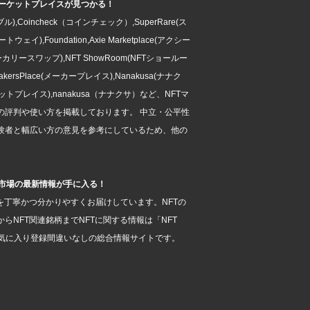
Tマーケットプレイスが見つかる！
ブル),Coincheck（コインチェック）,SuperRare(ス
ウェイ),Foundation,Axie Marketplace(アクシー
ーカリースワップ),NFT ShowRoom(NFTショールー
MakersPlace(メーカープレイス),Nanakusa(ナナク
ンマーケットプレイス),nanakusa（ナナクサ）など、NFTマ
の評判や使い方を掲載しております。 中立・公平性
験者と幅広い方の意見を参考にしているため、他の
。
FT市場の最新情報が手に入る！
を丁寧かつ分かりやすくお届けしています。NFTの
らNFT関連銘柄までNFTに関する情報は「NFT
お気に入り登録間違いなしの総合情報サイトです。