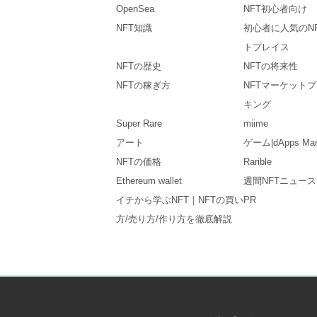
OpenSea
NFT初心者向け
NFT知識
初心者に人気のN
トプレイス
NFTの歴史
NFTの将来性
NFTの稼ぎ方
NFTマーケット
キング
Super Rare
miime
アート
ゲーム|dApps Mar
NFTの価格
Rarible
Ethereum wallet
週間NFTニュー
イチから学ぶNFT｜NFTの買い
PR
方/売り方/作り方を徹底解説