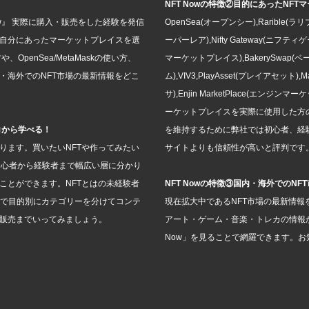
NFT Nowの特徴②目的にあったNF
ow』 実際に購入・販売をした経験を発信
OpenSea(オープンシー),Rarible(ラリ
、自分にあったマーケットプレイスを選
ーパーレア),Nifty Gateway(ニフティゲート
OpenSea/MetaMaskの使い方、
マーケットプレイス),BakerySwap(ベ
・海外でのNFT市場の最新情報をどこ
ム),VIV3,PlayAsset(プレイアセット),
サ),Enjin MarketPlace(エンジ
ーケットプレイスを実際に使用した方
ロから学べる！
を維持するために弊社では初心者、経
ります。買いたいNFTや作ってみたい
サイトよりも信頼性が高いと評判です
、初心者から経験者まで幅広い層に分かり
ことができます。NFTとはの未経験者
NFT Nowの特徴③国内・海外でのN
で目的別にカテゴリーを分けてコンテ
現在拡大中であるNFT市場の最新情報
て販売までいってみましょう。
アート・ゲーム・音楽・トレカの情報か
Now」を見ることで網羅できます。